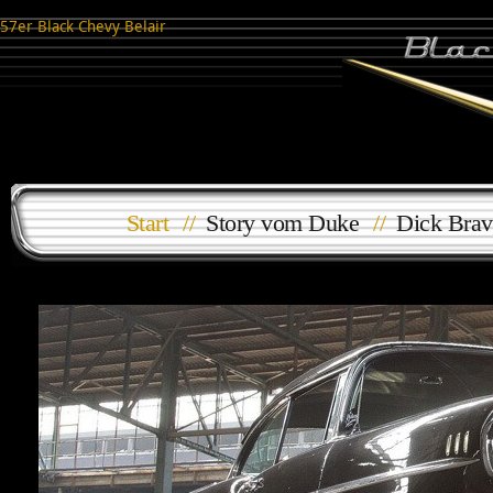
57er Black Chevy Belair
Start
//
Story vom Duke
//
Dick Brav